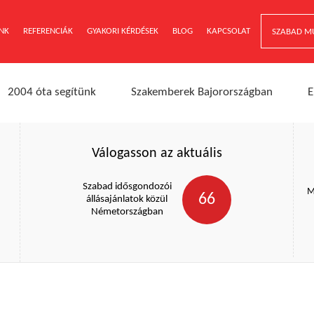
NK
REFERENCIÁK
GYAKORI KÉRDÉSEK
BLOG
KAPCSOLAT
SZABAD M
2004 óta segítünk
Szakemberek Bajorországban
E
Válogasson az aktuális
Szabad idősgondozói
M
66
állásajánlatok közül
Németországban