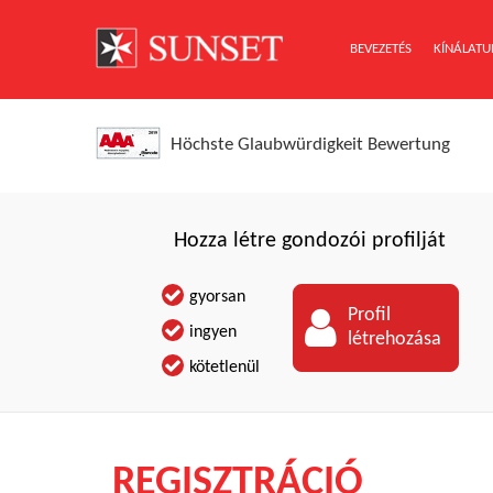
BEVEZETÉS
KÍNÁLATU
Höchste Glaubwürdigkeit Bewertung
Hozza létre gondozói profilját
gyorsan
Profil
ingyen
létrehozása
kötetlenül
REGISZTRÁCIÓ