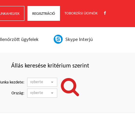
TOBORZÁSI ÜGYNÖK
UNKAHELYEK
REGISZTRÁCIÓ
llenőrzött ügyfelek
Skype Interjú
Állás keresése kritérium szerint
vyberte
unka kezdete:
vyberte
Ország: