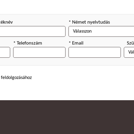
téknév
* Német nyelvtudás
* Telefonszám
* Email
Szü
 feldolgozásához