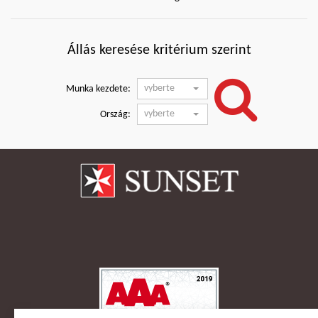
Állás keresése kritérium szerint
vyberte
Munka kezdete:
vyberte
Ország: