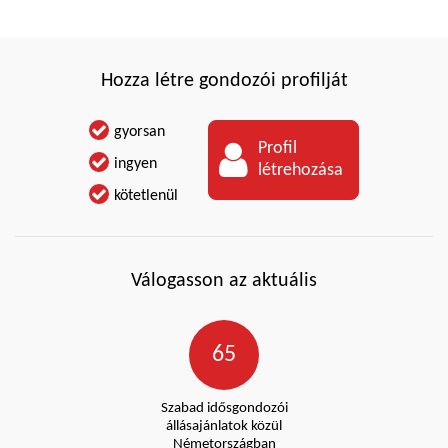
Hozza létre gondozói profilját
gyorsan
Profil
ingyen
létrehozása
kötetlenül
Válogasson az aktuális
65
Szabad idősgondozói
állásajánlatok közül
Németországban