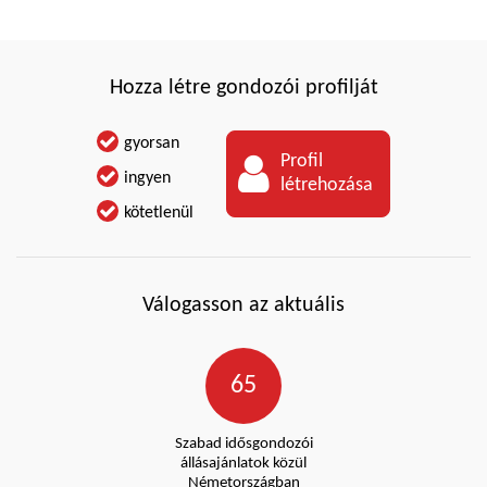
Hozza létre gondozói profilját
gyorsan
Profil
ingyen
létrehozása
kötetlenül
Válogasson az aktuális
65
Szabad idősgondozói
állásajánlatok közül
Németországban