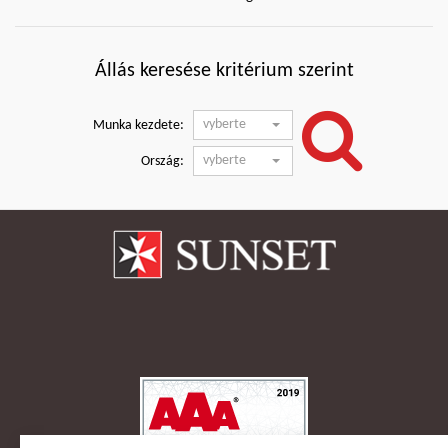
Állás keresése kritérium szerint
vyberte
Munka kezdete:
vyberte
Ország: